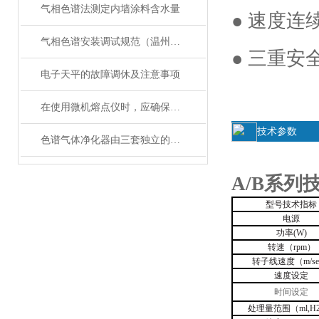
气相色谱法测定内墙涂料含水量
● 速度
气相色谱安装调试规范（温州瑞昕仪器有限公司）
● 三重
电子天平的故障调休及注意事项
在使用微机熔点仪时，应确保仪器放置在水平位置
技术参数
色谱气体净化器由三套独立的气路流程构成
A/B系列
型号技术指标
电源
功率
(W)
转速（
rpm
）
转子线速度（
m/se
速度设定
时间设定
处理量范围（
ml,H