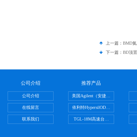
上一篇：
BMD
下一篇：
BD顶
公司介绍
推荐产品
公司介绍
美国Agilent（安捷伦） PLOT色谱
在线留言
依利特HypersilODS2/C18/C8/N
联系我们
TGL-18M高速台式冷冻离心机