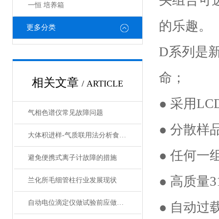
头组合可
一恒 培养箱
的乐趣。
更多分类
D系列是
命；
相关文章
/ ARTICLE
● 采用L
气相色谱仪常见故障问题
● 分散样品
大体积进样-气质联用法分析食品中塑化剂的解决方案
● 任何
避免便携式离子计故障的措施
● 高质量
兰化所毛细管柱行业发展现状
自动电位滴定仪做试验前应做哪些准备？
● 自动