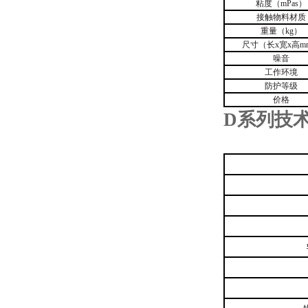
粘度（
mPas
）
接触物料材质
重量（
kg
）
尺寸（长
x
宽
x
高
m
噪音
工作环境
防护等级
价格
D系列技