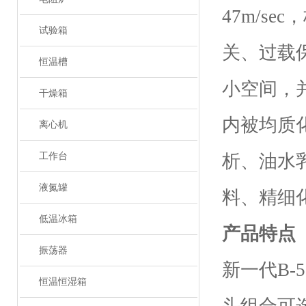
47m/s
试验箱
关、过载
恒温槽
小空间，
干燥箱
内被均质
离心机
工作台
析、油水
液氮罐
料、精细
低温冰箱
产品特点
振荡器
新一代
B-5
恒温恒湿箱