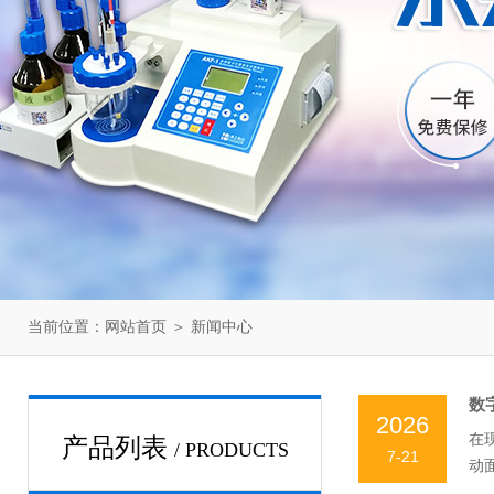
当前位置：
网站首页
＞
新闻中心
数
2026
在
产品列表
/ PRODUCTS
7-21
动
仪已