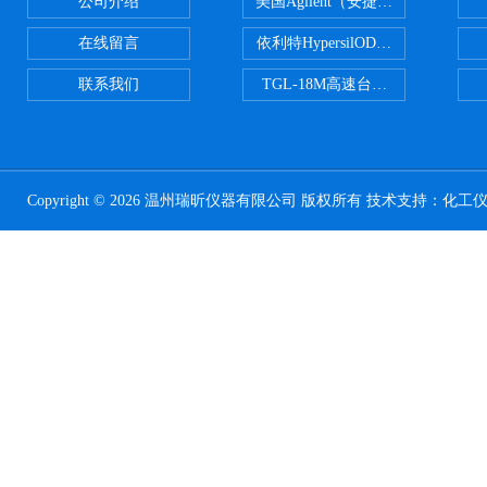
公司介绍
美国Agilent（安捷伦） PLOT色谱
在线留言
依利特HypersilODS2/C18/C8/N
联系我们
TGL-18M高速台式冷冻离心机
Copyright © 2026 温州瑞昕仪器有限公司 版权所有 技术支持：
化工