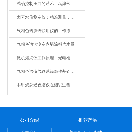
精确控制压力的艺术：岛津气体减压器在现代工业中的应用与展望
卤素水份测定仪：精准测量，科技助力
气相色谱质谱联用仪的工作原理概述
气相色谱法测定内墙涂料含水量
微机熔点仪工作原理：光电检测与智能温控的融合
气相色谱仪气路系统部件基础说明（温州瑞昕）
非甲烷总烃色谱仪在测试过程的注意事项
公司介绍
推荐产品