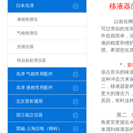
移液器
日本岛津
液相色谱仪
以前在网
写过类似的东
气相色谱仪
作也很简单，
液的精度和维
光谱仪器
惯。希望您在
样品前处理仪器
*
，
装
添点音乐的味
岛津 气相常用配件
这种冲击力来
二，移液器套
岛津 液相常用配件
更大的撞击力
其四，有时这
北京普析通用
第二
浙江福立仪器
，
角甚至更接近
雷磁-上海仪电（精科）
体溜到移液器