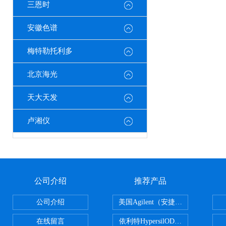
三恩时
安徽色谱
梅特勒托利多
北京海光
天大天发
卢湘仪
公司介绍
推荐产品
公司介绍
美国Agilent（安捷伦） PLOT色谱
在线留言
依利特HypersilODS2/C18/C8/N