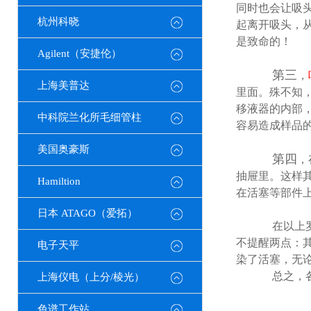
同时也会让吸
杭州科晓
起离开吸头，
是致命的！
Agilent（安捷伦）
第三
，
上海美普达
里面。殊不知
移液器的内部
中科院兰化所毛细管柱
容易造成样品
美国奥豪斯
第四
，
抽屉里。这样
Hamiltion
在活塞等部件
日本 ATAGO（爱拓）
在以上
不提醒两点：
电子天平
染了活塞，无
总之，
上海仪电（上分/棱光）
色谱工作站