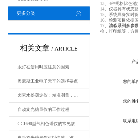
13、4种规格比色池
14、仪器具有状
更多分类
15、系统具备实
16、检测项目依据国家行
17、
清淼系列
多参
枪，打印纸等，方
相关文章
/ ARTICLE
产
汞灯在使用时应注意的因素
奥豪斯工业电子天平的选择要点
您的单
卤素水份测定仪：精准测量，科技助力
您的姓
自动旋光糖量仪的工作过程
联系电
GC1690型气相色谱仪的常见故障与处理方法
自动旋光糖量仪可以快速、准确地测定出糖分的含量