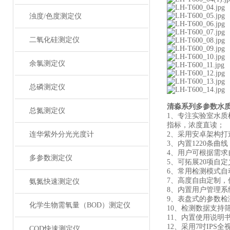
浊度/色度测定仪
二氧化硅测定仪
余氯测定仪
总磷测定仪
清淼系列
多参数水
总氮测定仪
1、专注实验室水质
指标，浓度直读；
连华紫外分光光度计
2、采用安卓架构打
3、内置1220条
4、用户可根据需
多参数测定仪
5、可拓展20项自
6、常用检测模式自
7、高度自由定制，
氨氮快速测定仪
8、内置用户管理
9、表盘式的参数
化学生物需氧量（BOD）测定仪
10、检测数据支持
11、内置使用说
12、采用7吋IP
COD快速测定仪