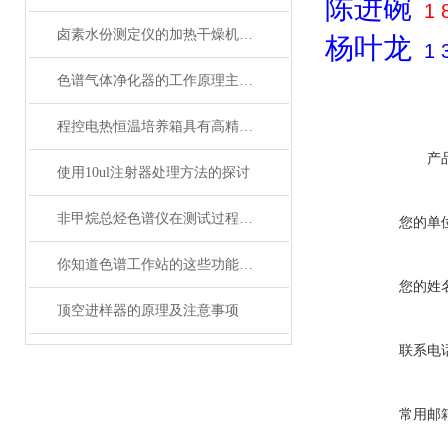
陈进碗
1 
卤素水份测定仪的加热干燥机理与数据校准技术应用
杨叶龙
1 
色谱气体净化器的工作原理主要基于吸附、化学反应或热解等方式
程控电热恒温培养箱具有高精确度的温度控制系统
产
使用10ul注射器处理方法的探讨
非甲烷总烃色谱仪在测试过程的注意事项
您的单
你知道色谱工作站的这些功能吗？
您的姓
顶空进样器的原理及注意事项
联系电
常用邮