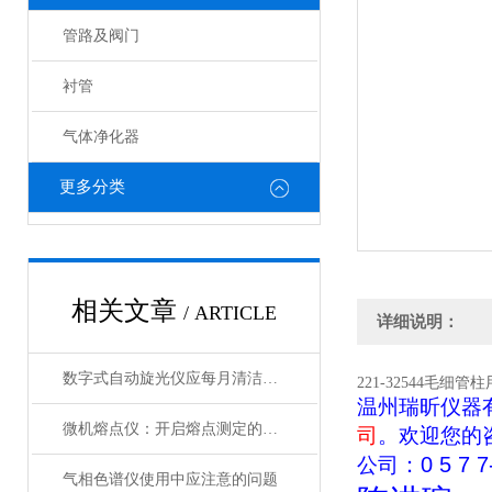
管路及阀门
衬管
气体净化器
更多分类
相关文章
/ ARTICLE
详细说明：
数字式自动旋光仪应每月清洁样品槽，使用异丙醇去除残留结晶
221-32544毛细管柱
温州瑞昕仪器
微机熔点仪：开启熔点测定的智能化时代
司
。欢迎您的
：
0 5 7 7
公司
气相色谱仪使用中应注意的问题