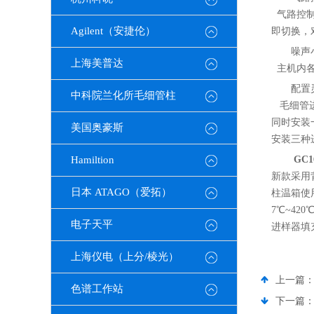
气路控制
Agilent（安捷伦）
即切换，
噪声
上海美普达
主机内各
配置
中科院兰化所毛细管柱
毛细管进
同时安装
美国奥豪斯
安装三种
Hamiltion
GC
新款采用
日本 ATAGO（爱拓）
柱温箱使
7℃~4
电子天平
进样器填
上海仪电（上分/棱光）
上一篇
色谱工作站
下一篇