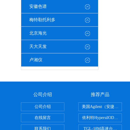
安徽色谱
梅特勒托利多
北京海光
天大天发
卢湘仪
公司介绍
推荐产品
公司介绍
美国Agilent（安捷伦） P
在线留言
依利特HypersilODS2/C18
联系我们
TGL-18M高速台式冷冻