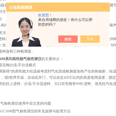
器采用外置式，毛细管气路箱、燃气助燃气气路箱独立放置，气流比调节
对主机操作无影响，维护方便。
欢迎您！
小
来自局域网的朋友！有什么可以帮
助您的吗？
风叶采用模具一次成型，对称性好，避免在运转时出现不平衡而产生噪
灵活
样器独立，可以根据用户要求本配置双毛细管进样器双放大板，以便同
一支填充柱和一支毛细管柱；也可以在此基础上灵活增加TCD、FPD、NP
进样器和三种检测器。
1690系列高性能气相色谱仪
的主要特点：
背压阀分流/不分流模式
用获得*的高性能大柱温箱考虑到气化室或检测器加热产生的热辐射，柱温箱设
20℃，5阶程序升温，自动后开门，可以设定420℃以内的高度使用温度，固
充柱柱上进样、分流/不分流进样、大口径毛细管WBC进样、填充柱汽化
：
气相色谱仪使用中应注意的问题
：
GC1690型气相色谱仪的常见故障与处理方法