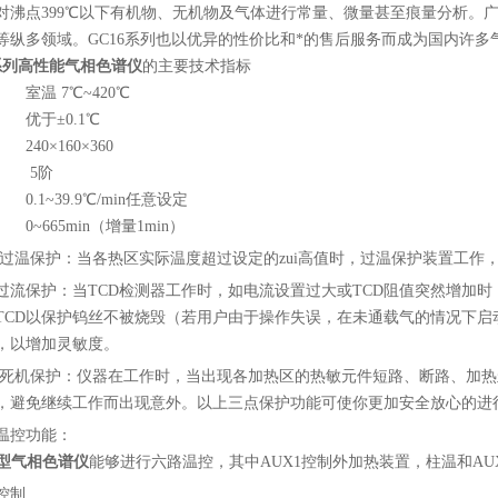
对沸点399℃以下有机物、无机物及气体进行常量、微量甚至痕量分析。
等纵多领域。GC16系列也以优异的性价比和*的售后服务而成为国内许多
0系列高性能气相色谱仪
的主要技术指标
室温 7℃~420℃
 优于±0.1℃
240×160×360
数 5阶
0.1~39.9℃/min任意设定
0~665min（增量1min）
、 过温保护：当各热区实际温度超过设定的zui高值时，过温保护装置工
、过流保护：当TCD检测器工作时，如电流设置过大或TCD阻值突然增加
R TCD以保护钨丝不被烧毁（若用户由于操作失误，在未通载气的情况下
，以增加灵敏度。
、 死机保护：仪器在工作时，当出现各加热区的热敏元件短路、断路、加
，避免继续工作而出现意外。以上三点保护功能可使你更加安全放心的进
温控功能：
90型气相色谱仪
能够进行六路温控，其中AUX1控制外加热装置，柱温和AU
控制