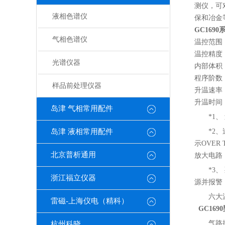
测仪，可
液相色谱仪
保和冶金
GC169
气相色谱仪
温控范围 
温控精度
光谱仪器
内部体积 
程序阶
样品前处理仪器
升温速率 
升温时间 
岛津 气相常用配件
*1
岛津 液相常用配件
*2
示OVE
北京普析通用
放大电路
*3
浙江福立仪器
源并报警
六大
雷磁-上海仪电（精科）
GC16
气路
杭州科晓