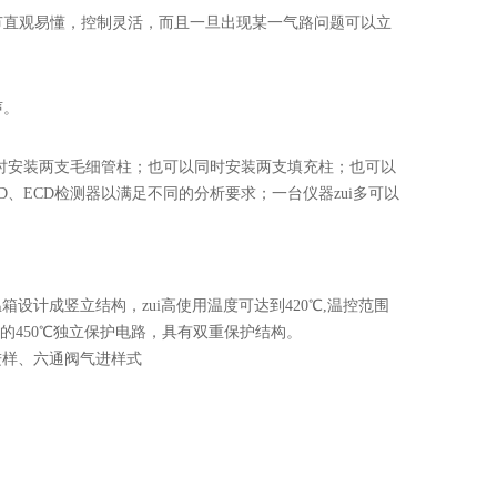
直观易懂，控制灵活，而且一旦出现某一气路问题可以立
声。
时安装两支毛细管柱；也可以同时安装两支填充柱；也可以
D、ECD检测器以满足不同的分析要求；一台仪器zui多可以
计成竖立结构，zui高使用温度可达到420℃,温控范围
定的450℃独立保护电路，具有双重保护结构。
进样、六通阀气进样式