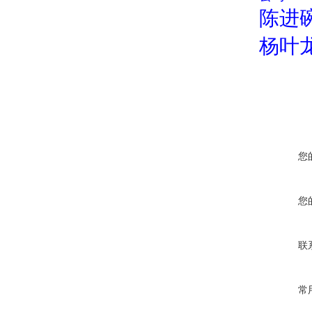
陈进
杨叶
您
您
联
常