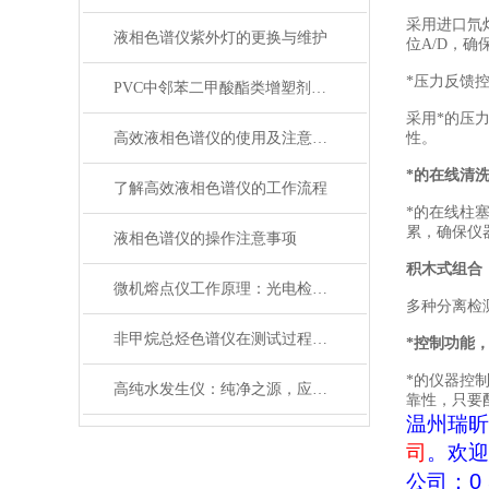
采用进口氘
液相色谱仪紫外灯的更换与维护
位A/D，
*压力反馈控
PVC中邻苯二甲酸酯类增塑剂分析方法
采用*的压
高效液相色谱仪的使用及注意事项
性。
*的在线清
了解高效液相色谱仪的工作流程
*的在线柱
累，确保仪
液相色谱仪的操作注意事项
积木式组合
微机熔点仪工作原理：光电检测与智能温控的融合
多种分离检
非甲烷总烃色谱仪在测试过程的注意事项
*控制功能
*的仪器控
高纯水发生仪：纯净之源，应用之泉
靠性，只要
温州瑞昕
司
。欢迎
：
0 
公司