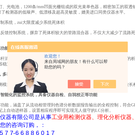
灯、光电池，1200条/mm凹面光栅组成的双光束单色器，精密加工的双
确保了检测器的低噪声、低漂移及超高灵敏度，媲美进口同类仪器水平。
制系统，zui大限度减少系统死体积
力反馈控制系统，摒弃了死体积较大的管路混合器，不仅大大减少了流路
洗功能，保证仪器耐用、易维护
欢迎您！
塞杆清洗功能，可设置时间程序实现自动清洗，极大地防止了因缓冲盐的
来自局域网的朋友！有什么可以帮
器稳定运行。
助您的吗？
，多种分离、检测模式
测模式，等度分离模式、梯度分离模式、时间流量程序分离模式、单波长
，智能化的监控系统，具备仪器自检、自我校正等功能
制功能，涵盖了从流动相管理到色谱分析数据报告输出的全程控制，符合G
配上自动进样器，设置相应程序即可实现无人值守的LC分析。
仪器有限公司是从事
工业用检测仪器、理化分析仪器
您的咨询订购，
：
5 7 7-6 6 8 8 6 0 1 7