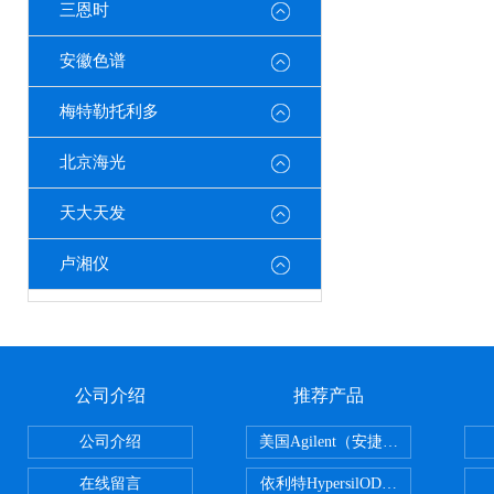
三恩时
安徽色谱
梅特勒托利多
北京海光
天大天发
卢湘仪
公司介绍
推荐产品
公司介绍
美国Agilent（安捷伦） PLOT色谱
在线留言
依利特HypersilODS2/C18/C8/N