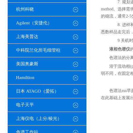
7. 规划走样
杭州科晓
method。选
的稳流，通常2-5
Agilent（安捷伦）
8. 进样和
悉数样品走完后
上海美普达
9 关机时
液相色谱仪
中科院兰化所毛细管柱
色谱法的分
美国奥豪斯
溶于流动相(p
弱不同，在固定
Hamiltion
色谱法zui早
日本 ATAGO（爱拓）
在此基础上发展
电子天平
上海仪电（上分/棱光）
色谱工作站