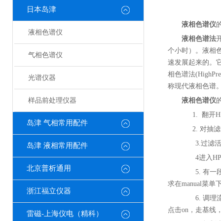
日本岛津
液相色谱仪
液相色谱仪
液相色谱法
个小时）。液相色谱法
气相色谱仪
速发展起来的。
相色谱法(HighPre
光谱仪器
称现代液相色谱
样品前处理仪器
液相色谱仪
1. 翻开
岛津 气相常用配件
2. 对抽滤
3.过滤活
岛津 液相常用配件
4进入HPL
北京普析通用
5. 有一
求在manual菜单
浙江福立仪器
6. 调理流
点击on，走基线
雷磁-上海仪电（精科）