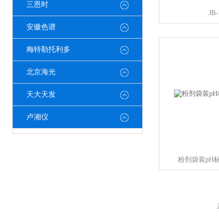
三恩时
JB
安徽色谱
梅特勒托利多
北京海光
天大天发
卢湘仪
粉剂袋装pH