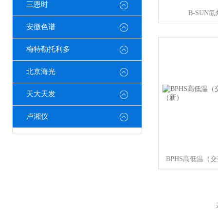
三恩时
B-SUN
安徽色谱
梅特勒托利多
北京海光
天大天发
卢湘仪
BPHS高低温（