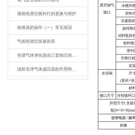
真空抽气
水槽升
接口
加热
液相色谱仪紫外灯的更换与维护
冷凝面
移液器的操作（一）常见错误
旋转瓶
试料瓶容
气相色谱仪发展前景
收料瓶
密封
色谱气体净化器由三套独立的气路流程构成
升降行
支
浅析岛津气体减压器的作用和原理
水浴锅
尺
(
直径
×
深
材
接口尺寸
冷却循环口
外型尺寸( 含玻
瓶)W×D×H(mm
使用电源
/
频
价格