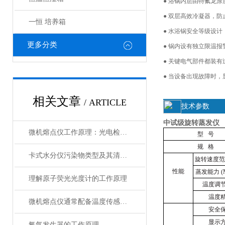
● 浴锅内层由特氟龙
● 双层高效冷凝器，
一恒 培养箱
● 水浴锅安全等级设
更多分类
● 锅内设有独立限温
● 关键电气部件都装
● 当设备出现故障时
相关文章
/ ARTICLE
技术参数
中试级旋转蒸发仪
微机熔点仪工作原理：光电检测与智能温控的融合
型
号
规
格
卡式水分仪污染物类型及其清洗方法
旋转速度范
性能
蒸发能力
(
理解原子荧光光度计的工作原理
温度调
温度
微机熔点仪通常配备温度传感器和加热元件
安全
显示
氧气发生器的工作原理