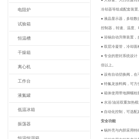
● 大容量、大口径旋
冷却器等组成配套装置
电阻炉
● 液晶显示器，多组
试验箱
控制器，转速、温度、
● 浴锅自动升降装置
恒温槽
● 双层冷凝管，冷却面
干燥箱
● 专业的密封系统设计
倍以上。
离心机
● 设有自动切换阀，
工作台
● 特氟龙放料阀，可
● 箱体使用带地脚螺
液氮罐
● 水浴
/
油浴双重加热模
低温冰箱
● 自动化控制，可选
安全功能
振荡器
● 锅外壳与内胆采用
恒温恒湿箱