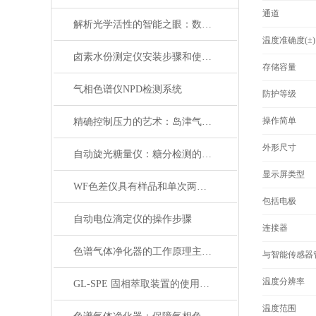
通道
解析光学活性的智能之眼：数字式自动旋光仪的科学内涵与应用价值
温度准确度(±)
卤素水份测定仪安装步骤和使用注意事项
存储容量
气相色谱仪NPD检测系统
防护等级
操作简单
精确控制压力的艺术：岛津气体减压器在现代工业中的应用与展望
外形尺寸
自动旋光糖量仪：糖分检测的精密“光学标尺”
显示屏类型
WF色差仪具有样品和单次两种测量模式
包括电极
自动电位滴定仪的操作步骤
连接器
色谱气体净化器的工作原理主要基于吸附、化学反应或热解等方式
与智能传感器管
温度分辨率
GL-SPE 固相萃取装置的使用方法
温度范围