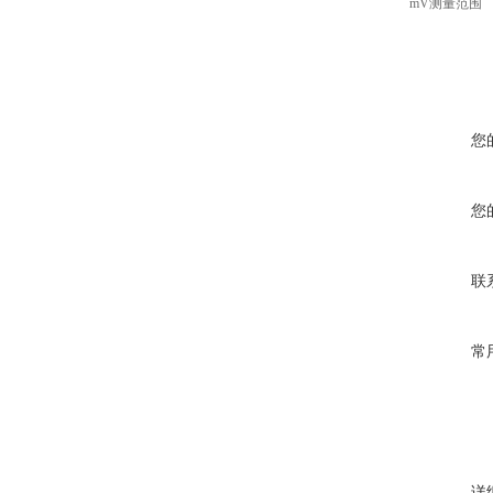
mV测量范围
您
您
联
常
详