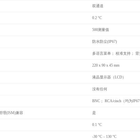
双通道
0.2 °C
500测量值
防水防尘(IP67)
多语言菜单； 校准支持； 背
220 x 90 x 45 mm
液晶显示器（LCD）
没有任何
BNC； RCA/cinch（均为IP67
理(ISM)兼容
是
0.1 °C
-30 °C – 130 °C