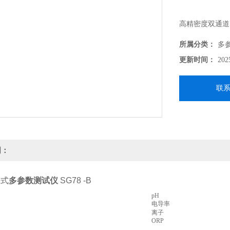
高精密度双通道
纯水。
所属分类：
多
更新时间：
202
智能电极管理(IS
联
ISM®杜绝一
自动传输。
ISM® 智能电
明：
当前的校准数据
携式
多参数测试仪
SG78 -B
取电极数据,避
pH
电导率
离子
ORP