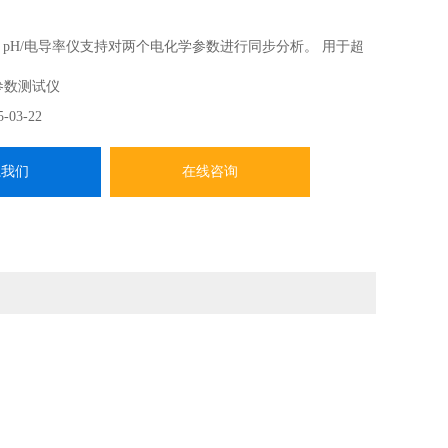
 pH/电导率仪支持对两个电化学参数进行同步分析。 用于超
参数测试仪
5-03-22
M®)
系我们
在线咨询
切漏洞！校准数据和历史记录存储在电极中，并在连接到仪表时
极管理 避免错误并节省时间
保存在电极内。仪表可自动识别使用中的ISM电极,并自动读
免出错。