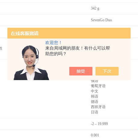
342 g
SevenGo Duo
是
欢迎您！
密码保护
来自局域网的朋友！有什么可以帮
性
GLP
用户管理
助您的吗？
英语
意大利语
法语
俄语
葡萄牙语
中文
韩语
德语
西班牙语
日语
-2 – 19.999
0.001