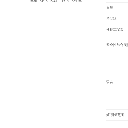
色谱气体净化器：保障气相色谱分析的关键设备
重量
產品線
便携式仪表
安全性与合规
语言
pH测量范围