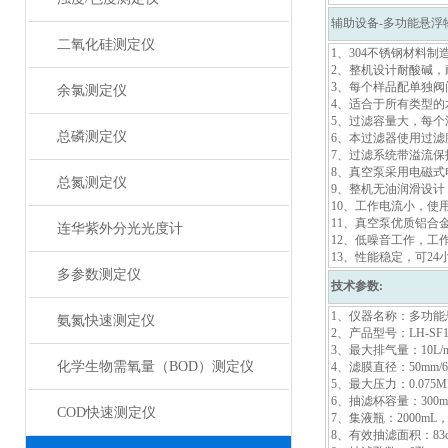
辅助设备-多功能悬浮
二氧化硅测定仪
1、304不锈钢材料
2、整机设计耐酸碱，
3、每个样品配单独
余氯测定仪
4、适合于所有类型的
5、过滤容量大，每个
总磷测定仪
6、本过滤器使用过滤膜
7、过滤系统带溢流
8、真空泵采用电磁
总氮测定仪
9、整机无油润滑设
10、工作电流小，使
11、真空泵优质铝合
连华紫外分光光度计
12、低噪音工作，工作
13、性能稳定，可2
多参数测定仪
技术参数:
1、仪器名称：多功能
氨氮快速测定仪
2、产品型号：LH-SF1
3、最大排气量：10L/m
化学生物需氧量（BOD）测定仪
4、滤膜直径：50mm/6
5、最大压力：0.075M
6、抽滤杯容量：300m
COD快速测定仪
7、集液瓶：2000mL
8、有效抽滤面积：83c