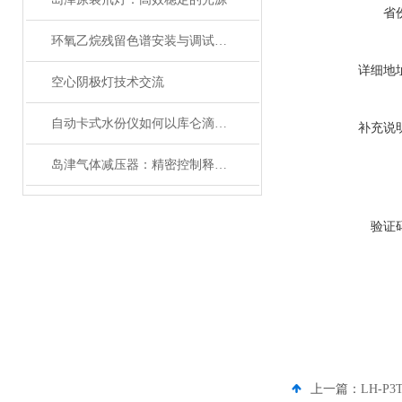
省
环氧乙烷残留色谱安装与调试看这里！
详细地
空心阴极灯技术交流
自动卡式水份仪如何以库仑滴定之刃剖解ppm级痕量之谜
补充说
岛津气体减压器：精密控制释放力量的关键
验证
上一篇：
LH-P