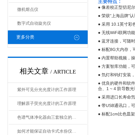
主要特点：
●
像差校正型切尼
微机熔点仪
●
荣获
“上海品牌"
数字式自动旋光仪
● 采用
10.1
英寸彩
●
无线
WiFi
联网功
更多分类
●
蓝牙连接，可随
●
标配
8G
大内存，
●
内置帮助视频，
●
方案智库功能，
相关文章
/ ARTICLE
● 氘灯和钨灯安
● 优良的硬件和软
合、1
~
4 阶导数
紫外可见分光光度计的工作原理
● 采用
进口
长寿命
理解原子荧光光度计的工作原理
● 带USB通讯口
，
● 标配1cm比色皿
色谱气体净化器由三套独立的气路流程构成
如何才能保证自动卡式水份仪的测定精度呢