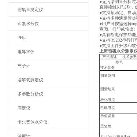
●无污染测量分析过
直接接触KF试剂，
需氧量测定仪
●支持预滴定、自动
●支持多种滴定管类
卤素水分仪
●用户可按需选择m
查阅、打印或输出;
●具有断电保护功能
PH计
●支持RS232串行
●支持固件升级和
上海雷磁水分测定仪
电导率仪
产品描述 技术参数
型号
离子计
技术参数
测量范围
溶解氧测定仪
测量结果
多参数分析仪
极化电流
电解电流
滴定仪
示值误差
卡尔费休水分仪
重复性
浊度计
尺寸(mm),重量(kg)