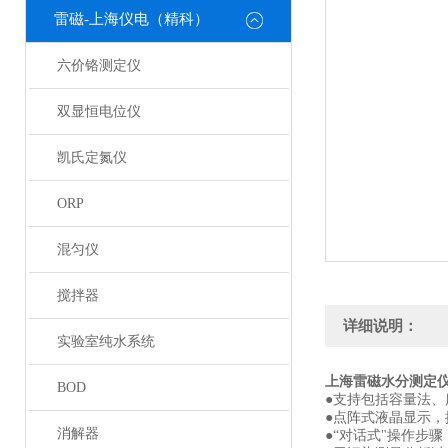
雷磁-上海仪电（精科）
六价铬测定仪
双显恒电位仪
凯氏定氮仪
ORP
混匀仪
搅拌器
详细说明：
实验室纯水系统
上海雷磁水分测定仪
BOD
●支持包括容量法、
●点阵式液晶显示，
消解器
●“对话式"操作步