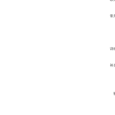
常
详
补