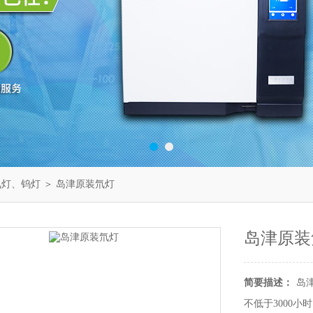
氘灯、钨灯
＞ 岛津原装氘灯
岛津原装
简要描述：
岛津
不低于3000小