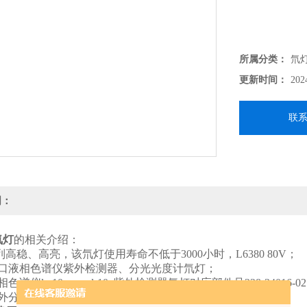
所属分类：
氘
更新时间：
202
联
明：
氘灯
的相关介绍：
2系列高稳、高亮，该氘灯使用寿命不低于3000小时，
L6380 80V；
进口液相色谱仪紫外检测器、分光光度计氘灯；
色谱仪lc-10a，spd-10a紫外检测器氘灯对应部件号228-34016-0
外分光光度计/原子吸收光谱仪氘灯；