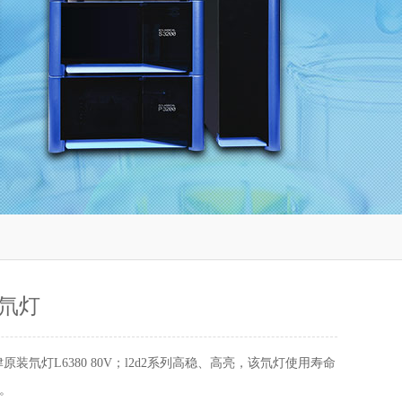
氘灯
原装氘灯L6380 80V；l2d2系列高稳、高亮，该氘灯使用寿命
时。