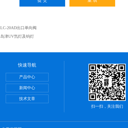
：
LC-20AD出口单向阀
：
岛津UV氘灯及钨灯
快速导航
LOT色谱柱
产品中心
/C8/NH2/SIO2/C6H5/SAX系列液相色谱柱
新闻中心
离心机
技术文章
扫一扫，关注我们