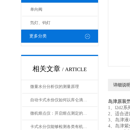
单向阀
氘灯、钨灯
更多分类
相关文章
/ ARTICLE
详细说
微量水分分析仪的测量原理
自动卡式水份仪如何以库仑滴定之刃剖解ppm级痕量之谜
岛津原装
1、l2d
微机熔点仪：开启熔点测定的智能化时代
2、适合
3、岛津液相
4、岛津紫
卡式水分仪能够检测各类有机及无机固体