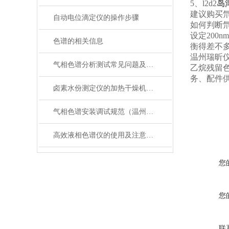
5、l2d2
岛
建议购买
自动电位滴定仪的操作步骤
如何判断
设定200
色谱的相关信息
衡得差不
温州瑞昕仪
气相色谱分析测试常见问题及解决方法
乙烷残留
务、配件
卤素水份测定仪的加热干燥机理与数据校准技术应用
气相色谱安装调试规范（温州瑞昕仪器有限公司）
高效液相色谱仪的使用及注意事项
您
您
联