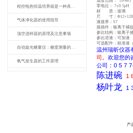
温度范围：（0-60
零电位： 7±0.5pH
程控电热恒温培养箱是一种具有温度控制系统的培养设备
材 质：玻璃
尺 寸：Φ12×120
气体净化器的使用指导
液接界：S7
接插件：银离子捕捉
参比结构：银离子捕
顶空进样器的原理及注意事项
参比溶液：可加液
可选配件：校准液（详
自动旋光糖量仪：糖度测量的科技先锋
温州瑞昕仪器
司
。欢迎您的
氧气发生器的工作原理
：
0 5 7 7
公司
陈进碗
1 
杨叶龙
1 
产