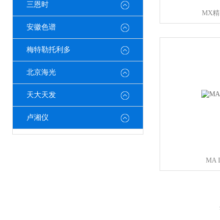
三恩时
MX
安徽色谱
梅特勒托利多
北京海光
天大天发
卢湘仪
MA