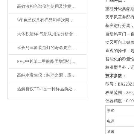
产品特点：
高效液相色谱仪的使用及注意事项
重磅升级奥豪斯E
天平风罩并配有
WF色差仪具有样品和单次两种测量模式
基座进行分离，
大体积进样-气质联用法分析食品中塑化剂的解决方案
自动风罩门 –
动又可向上掀
延长岛津原装氘灯的寿命要注意哪些？
直观的操作 –
智能化的称量性能
PVC中邻苯二甲酸酯类增塑剂分析方法
校准型号外，
高纯水发生仪：纯净之源，应用之泉
技术参数：
型号：EX223
热解析仪TD-1是一种样品前处理装置
称量范围：220
仪器精度：0.00
形式
电源
通讯