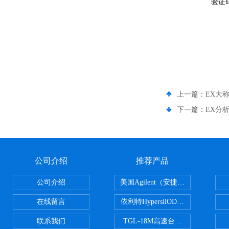
验证
上一篇：
EX大
下一篇：
EX分
公司介绍
推荐产品
公司介绍
美国Agilent（安捷伦） PLOT色谱
在线留言
依利特HypersilODS2/C18/C8/N
联系我们
TGL-18M高速台式冷冻离心机