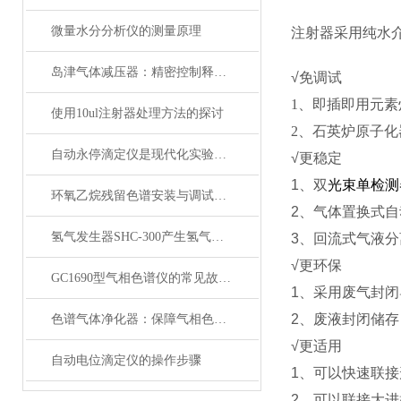
微量水分分析仪的测量原理
注射器采用纯水
岛津气体减压器：精密控制释放力量的关键
√免调试
1
、即插即用元素
使用10ul注射器处理方法的探讨
2
、石英炉原子化
自动永停滴定仪是现代化实验室仪器
√更稳定
1、双
光束单检测
环氧乙烷残留色谱安装与调试看这里！
2、气体置换式
氢气发生器SHC-300产生氢气的来源以及比较
3、回流式气液分
√更环保
GC1690型气相色谱仪的常见故障与处理方法
1、采用废气封
2、废液封闭储
色谱气体净化器：保障气相色谱分析的关键设备
√更适用
自动电位滴定仪的操作步骤
1、可以快速联
2、可以联接大