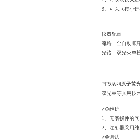
3、可以联接小
仪器配置
：
流路：全自动顺
光路：双光束单
PF5系列
原子荧
双光束等
实用
技
√免维护
1、无磨损件的气
2、注射器采用
√免调试