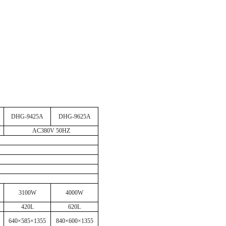
DHG-9425A
DHG-9625A
AC380V 50HZ
3100W
4000W
420L
620L
640×585×1355
840
×
600
×
1355