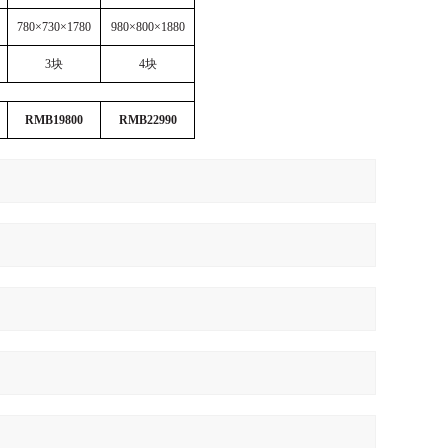
780×730×1780
980
×
800
×
1880
3
块
4
块
RMB19800
RMB22990