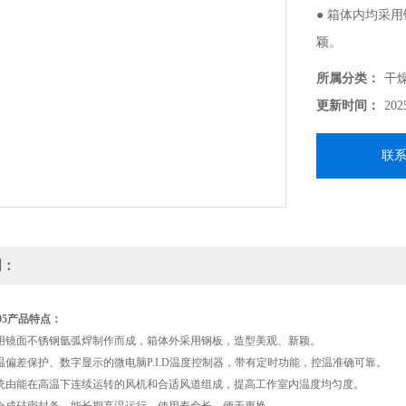
● 箱体内均采
颖。
所属分类：
干
● 采用具有超
更新时间：
202
能，控温准确可
联
明：
5
产品特点：
采用镜面不锈钢氩弧焊制作而成，箱体外采用钢板，造型美观、新颖。
超温偏差保护、数字显示的微电脑
P.I.D
温度控制器，带有定时功能，控温准确可靠。
系统由能在高温下连续运转的风机和合适风道组成，提高工作室内温度均匀度。