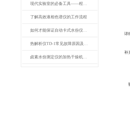
现代实验室的必备工具——程控电热恒温培养箱
了解高效液相色谱仪的工作流程
如何才能保证自动卡式水份仪的测定精度呢
详
热解析仪TD-1常见故障原因及其解决方法
补
卤素水份测定仪的加热干燥机理与数据校准技术应用