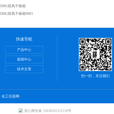
：
DHG鼓风干燥箱
：
DHG鼓风干燥箱9003
快速导航
LOT色谱柱
产品中心
/C8/NH2/SIO2/C6H5/SAX系列液相色谱柱
新闻中心
离心机
技术文章
扫一扫，关注我们
：
化工仪器网
浙公网安备 33038102331218号