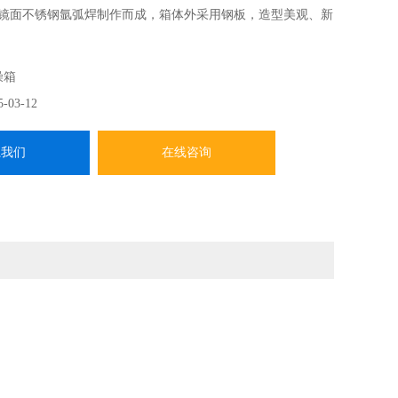
用镜面不锈钢氩弧焊制作而成，箱体外采用钢板，造型美观、新
燥箱
温偏差保护、数字显示的微电脑P.I.D温度控制器，带有定时功
5-03-12
靠。
系我们
在线咨询