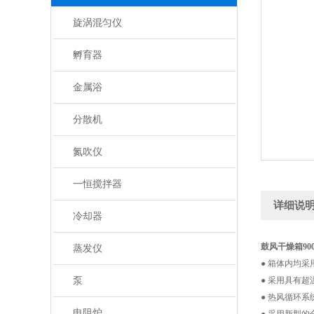
旋涡混匀仪
孵育器
金属浴
分散机
氮吹仪
一恒搅拌器
详细说
冷却器
鼓风干燥箱900
蒸发仪
● 箱体内均
泵
● 采用具有
● 热风循环
电阻炉