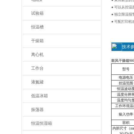
● 采用新型
● 可以从控
试验箱
● 独立限温
● 可配打印机
恒温槽
干燥箱
技术
离心机
鼓风干燥箱900
工作台
型号
电源电压
液氮罐
控温范围
恒温波动
温度分辨
低温冰箱
温度均匀
工作环境温
振荡器
输入功率
容积
恒温恒湿箱
内胆尺寸（
m
W×D×H