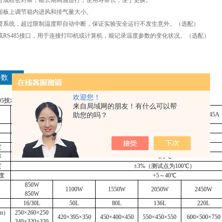
的合成硅密封条，能长期高温运行，使用寿命长，便于更换。
温面板上调节箱内进风和排气量大小。
报警系统，超过限制温度即自动中断，保证实验安全运行不发生意外。（选配）
或
RS485
接口，用于连接打印机或计算机，能记录温度参数的变化状况。（选配）
参数
欢迎您！
5
技术参数：
9005
系列
来自局域网的朋友！有什么可以帮
DHG-9015A
DHG-9055A
DHG-9075A
DHG-9145A
DHG-9245A
助您的吗？
DHG-9035A
AC220V 50HZ
RT+10
～
300
℃
度
±1.0
℃
率
0.1
℃
度
±
3%
（测试点为
100
℃）
度
+5
～
40
℃
850W
1100W
1550W
2050W
2450W
850W
16/30L
50L
80L
136L
220L
m
）
250×260×250
420×395×350
450×400×450
550×450×550
600×500×750
340×320×320