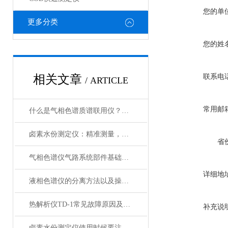
您的单
更多分类
您的姓
相关文章
联系电
/ ARTICLE
常用邮
什么是气相色谱质谱联用仪？有什么用途？
卤素水份测定仪：精准测量，科技助力
省
气相色谱仪气路系统部件基础说明（温州瑞昕）
详细地
液相色谱仪的分离方法以及操作过程
热解析仪TD-1常见故障原因及其解决方法
补充说
卤素水份测定仪使用时候要注意的八个事项