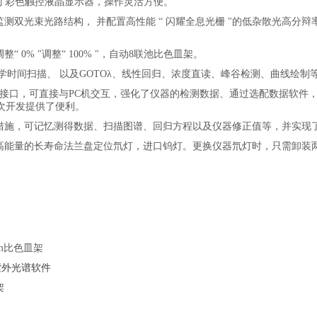
 英寸彩色触控液晶显示器，操作灵活方便。
例监测双光束光路结构， 并配置高性能 “ 闪耀全息光栅 "的低杂散光高
整“ 0% "调整“ 100% "，自动8联池比色皿架。
力学时间扫描、 以及GOTO
λ
、线性回归、浓度直读、峰谷检测、曲线绘制
USB 接口，可直接与PC机交互，强化了仪器的检测数据、通过选配数据软
次开发提供了便利。
护措施，可记忆测得数据、扫描图谱、回归方程以及仪器修正值等，并实现
用高能量的长寿命法兰盘定位氘灯，进口钨灯。更换仪器氘灯时，只需卸装
。
0cm比色皿架
8 紫外光谱软件
架