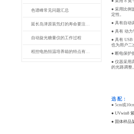
● 采用 8
● 采用比
色谱峰常见问题汇总
定性。
● 具有自动调
延长岛津原装氘灯的寿命要注意哪些？
● 具有 动
自动旋光糖量仪的工作过程
● 具有 
也为用户二
程控电热恒温培养箱的特点有哪些呢？
● 断电保
● 仪器采
的光路调整
选 配：
● 5cm或1
● UVwin
●
固体
样品