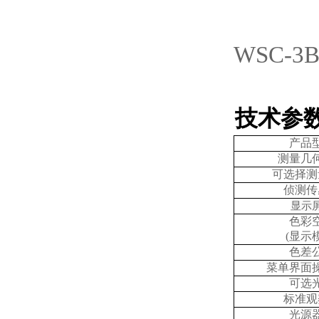
WSC-3
技术参
产品
测量几
可选择测
侦测传
显示
色彩
(显示
色差
菜单界面
可选
标准观
光源