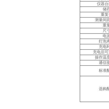
仪器台
储
重复
测量间
重
尺
电
灯泡
充电
充电后可
操作温
通信
标准
选购