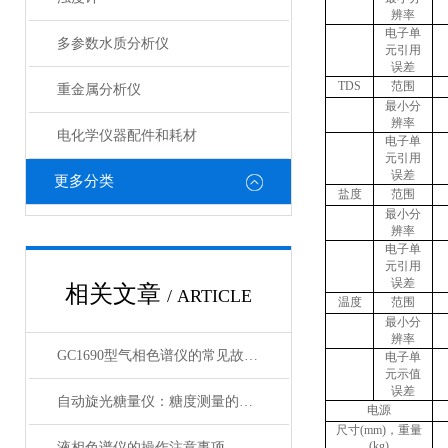
辨率
电子单
多参数水质分析仪
元引用
误差
TDS
范围
重金属分析仪
最小分
辨率
电化学仪器配件和耗材
电子单
元引用
误差
更多分类
盐度
范围
最小分
辨率
电子单
元引用
误差
相关文章
/ ARTICLE
温度
范围
最小分
辨率
GC1690型气相色谱仪的常见故障与处理方法
电子单
元示值
误差
自动旋光糖量仪：糖度测量的科技先锋
电源
尺寸
(
mm
)
，重量
(
kg
)
液相色谱仪的操作注意事项