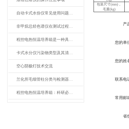
包装尺寸
(
mm
)
，
毛重
(
kg
)
自动卡式水份仪常见使用问题分析
产
非甲烷总烃色谱仪在测试过程的注意事项
程控电热恒温培养箱是一种具有温度控制系统的培养设备
您的单
卡式水分仪污染物类型及其清洗方法
您的姓
空心阴极灯技术交流
兰化所毛细管柱分类与检测器的连接说明
联系电
程控电热恒温培养箱：科研必备的多功能工具
常用邮
省