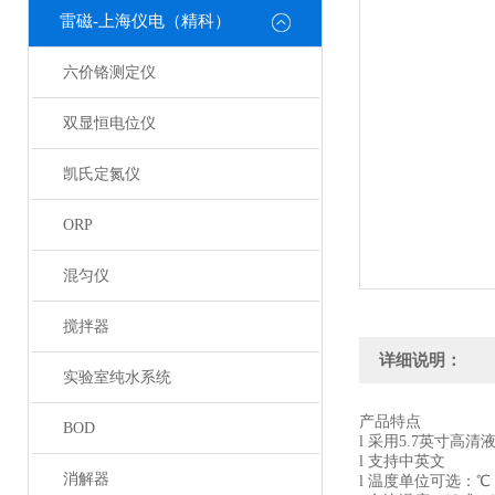
雷磁-上海仪电（精科）
六价铬测定仪
双显恒电位仪
凯氏定氮仪
ORP
混匀仪
搅拌器
详细说明：
实验室纯水系统
产品特点
BOD
l
采用
5.7英寸
高清
l
支持中英文
消解器
l
温度单位可选：
℃