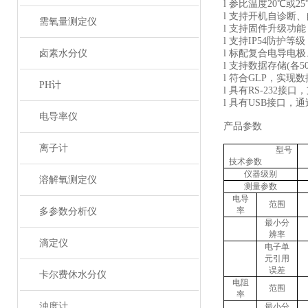
l
参比温度
20℃或2
l
支持开机自诊断、
需氧量测定仪
l
支持固件升级功能
l
支持
IP54防护等级
卤素水分仪
l
标配复合电导电极
l
支持数据存储
(
各
5
l
符合
GLP，实现
PH计
l
具有
RS-232接
l
具有
USB接口，
电导率仪
产品参数
离子计
型号
技术参数
仪器级别
溶解氧测定仪
测量参数
电导
范围
率
多参数分析仪
最小分
辨率
滴定仪
电子单
元引用
误差
卡尔费休水分仪
电阻
范围
率
浊度计
最小分