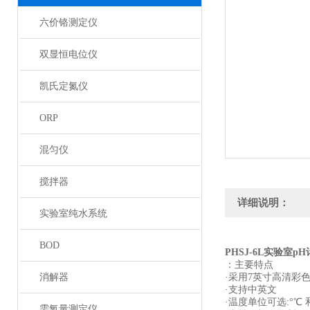
六价铬测定仪
双显恒电位仪
凯氏定氮仪
ORP
混匀仪
搅拌器
详细说明：
实验室纯水系统
BOD
PHSJ-6L
实验室pH
：
主要特点
消解器
·采用7英寸高清彩
·支持中英文
·温度单位可选:°℃ 
需氧量测定仪