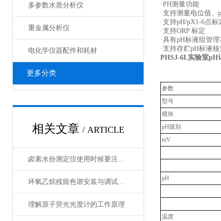
·PH测量功能
多参数水质分析仪
·支持测量电位值、p
·支持pH/pX1-6
重金属分析仪
·支持ORP 标定
·具有pH标液组管理
·支持存贮pH标液核
电化学仪器配件和耗材
PHSJ-6L
实验室pH
更多分类
参数
型号
模块
相关文章
pH级别
/ ARTICLE
mV
卤素水份测定仪使用时候要注意的八个事项
pH
环氧乙烷残留色谱安装与调试看这里！
理解原子荧光光度计的工作原理
温度