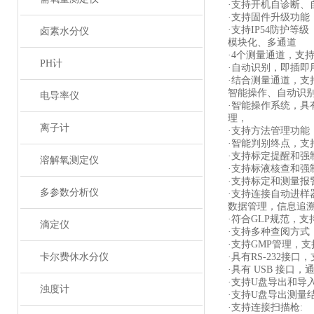
·支持开机自诊断
·支持固件升级功能
·支持IP54防护等级
卤素水分仪
模块化、多通道
·4个测量通道，支持
PH计
·自动识别，即插即
·结合测量通道，支持
智能操作、自动识
电导率仪
·智能操作系统，
理，
离子计
·支持方法管理功能
·智能判别终点，
·支持标定提醒和强
溶解氧测定仪
·支持标液核查和强
·支持标定和测量报
多参数分析仪
·支持连接自动进样
数据管理，信息追
·符合GLP规范，
滴定仪
·支持多种查阅方式
·支持GMP管理，
卡尔费休水分仪
·具有RS-232接
·具有 USB 接口
·支持U盘导出和导
浊度计
·支持U盘导出测量
·支持连接扫描枪: