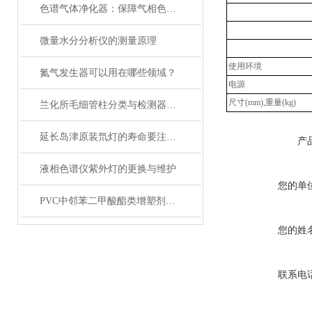
色谱气体净化器：保障气相色谱分析的关键设备
微量水分分析仪的测量原理
使用环境
氮气发生器可以用在哪些领域？
电源
尺寸(mm),重量(k
g)
兰化所毛细管柱分类与检测器的连接说明
延长岛津原装氘灯的寿命要注意哪些？
产
液相色谱仪紫外灯的更换与维护
您的单
PVC中邻苯二甲酸酯类增塑剂分析方法
您的姓
联系电