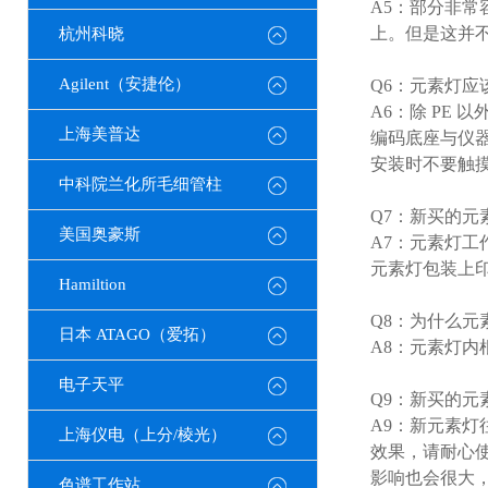
A5：部分非常
上。但是这并
杭州科晓
Agilent（安捷伦）
Q6：元素灯应
A6：除 PE
上海美普达
编码底座与仪
安装时不要触
中科院兰化所毛细管柱
Q7：新买的元
美国奥豪斯
A7：元素灯
元素灯包装上印制
Hamiltion
Q8：为什么元
日本 ATAGO（爱拓）
A8：元素灯
电子天平
Q9：新买的元
A9：新元素灯
上海仪电（上分/棱光）
效果，请耐心使
影响也会很大，
色谱工作站