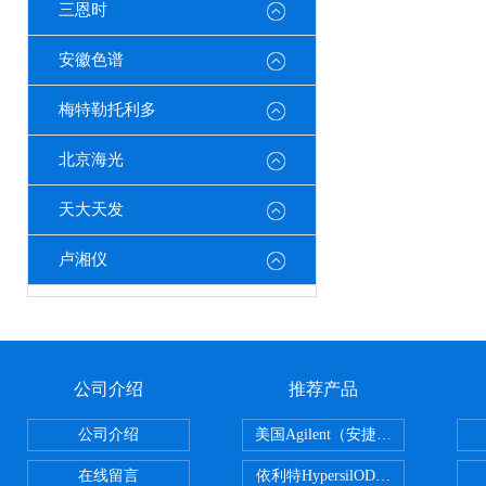
三恩时
安徽色谱
梅特勒托利多
北京海光
天大天发
卢湘仪
公司介绍
推荐产品
公司介绍
美国Agilent（安捷伦） PLOT色谱
在线留言
依利特HypersilODS2/C18/C8/N