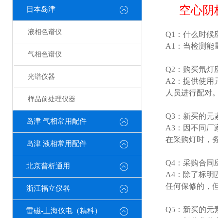
空心阴
日本岛津
液相色谱仪
Q1：什么时候
A1：当检测
气相色谱仪
Q2：购买氘灯
光谱仪器
A2：提供使
人员进行配对
样品前处理仪器
Q3：新买的元
岛津 气相常用配件
A3：因不同
在采购灯时，
岛津 液相常用配件
Q4：采购合同
北京普析通用
A4：除了标
任何保修的，但
浙江福立仪器
Q5：新买的元
雷磁-上海仪电（精科）