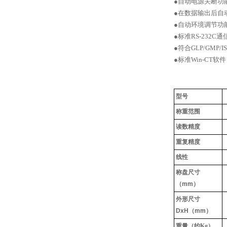
●自动电源关断功
●在数据输出后自
●自动环境调节功
●标准RS-232C
●符合GLP/GMP/I
●标准Win-CT软件
型号
称重范围
读数精度
重复精度
线性
称盘尺寸
（mm）
外形尺寸
DxH（mm）
重量（约Kg）