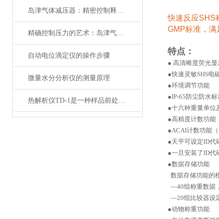
岛津气体减压器：精密控制释放力量的关键
快速反应SHS
GMP标准
，满
精确控制压力的艺术：岛津气体减压器在现代工业中的应用与展望
特点：
自动电位滴定仪的操作步骤
●
高清晰度荧光显
●快速灵敏SHS电
微量水分分析仪的测量原理
●环境调节功能
●IP-65防尘防水
热解析仪TD-1是一种样品前处理装置
●十六种重量单位
●高精度计数功能
●ACAI计数功
●天平可设定ID
●一旦安装了ID
●数据存储功能
数据存储功能的
—40组称重数据
—20组比较器设
●动物称重功能