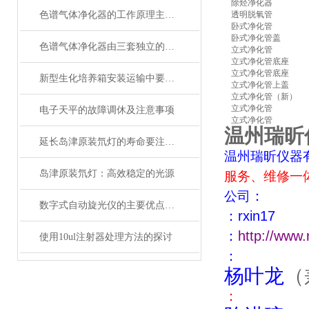
除烃净化器
色谱气体净化器的工作原理主要基于吸附、化学反应或热解等方式
透明脱氧管
卧式净化管
卧式净化管盖
色谱气体净化器由三套独立的气路流程构成
立式净化管
立式净化管底座
立式净化管底座
新型生化培养箱安装运输中要注意什么呢？
立式净化管上盖
立式净化管（新）
立式净化管
电子天平的故障调休及注意事项
立式净化管
温州瑞昕
延长岛津原装氘灯的寿命要注意哪些？
温州瑞昕仪器
岛津原装氘灯：高效稳定的光源
服务、维修一
：
公司
数字式自动旋光仪的主要优点是测量精度高、操作简便、自动化程度高
：
rxin17
：
http://www.
使用10ul注射器处理方法的探讨
：
杨叶龙
（
：