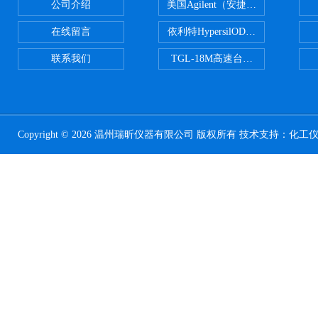
公司介绍
美国Agilent（安捷伦） PLOT色谱
在线留言
依利特HypersilODS2/C18/C8/N
联系我们
TGL-18M高速台式冷冻离心机
Copyright © 2026 温州瑞昕仪器有限公司 版权所有 技术支持：
化工