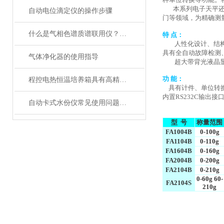
本系列电子天平还配
自动电位滴定仪的操作步骤
门等领域，为精确测
什么是气相色谱质谱联用仪？有什么用途？
特 点：
人性化设计、结构新
具有全自动故障检测
气体净化器的使用指导
超大带背光液晶显
功 能
：
程控电热恒温培养箱具有高精确度的温度控制系统
具有计件、单位转换
内置RS232C输出
自动卡式水份仪常见使用问题分析
型 号
称量范围
FA1004B
0-100g
FA1104B
0-110g
FA1604B
0-160g
FA2004B
0-200g
FA2104B
0-210g
0-60g 60-
FA2104S
210g