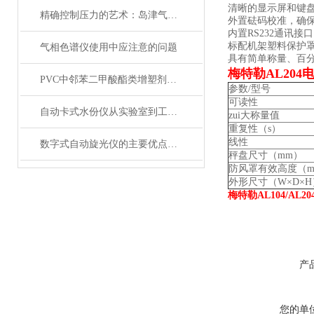
清晰的显示屏和键
精确控制压力的艺术：岛津气体减压器在现代工业中的应用与展望
外置砝码校准，确
内置RS232通讯
标配机架塑料保护罩（I
气相色谱仪使用中应注意的问题
具有简单称量、百
梅特勒AL20
PVC中邻苯二甲酸酯类增塑剂分析方法
参数/型号
可读性
自动卡式水份仪从实验室到工业生产的广泛应用
zui大称量值
重复性（s）
线性
数字式自动旋光仪的主要优点是测量精度高、操作简便、自动化程度高
秤盘尺寸（mm）
防风罩有效高度（m
外形尺寸（W×D×H
梅特勒AL104/AL2
产
您的单