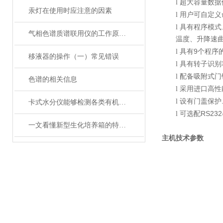
l
超大容量数据
汞灯在使用时应注意的因素
l
用户可自定义
l
具有程序模式
气相色谱质谱联用仪的工作原理概述
温度、升降速
9
l
具有
个程序
移液器的操作（一）常见错误
l
具有转子识别
l
配备吸附式门
色谱的相关信息
l
采用进口高性
l
设有门盖保护
卡式水分仪能够检测各类有机及无机固体
RS232
l
可选配
一文看懂新型生化培养箱的特点和操作流程
主机技术参数