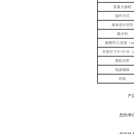
泵最大扬程
循环方式
液体进出管径
载冷剂
液槽开口/深度（m
外形尺寸W×D×H（
整机功率
电源规格
价格
产
您的单