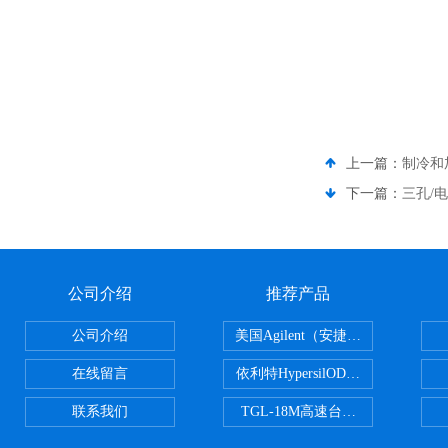
上一篇：
制冷和
下一篇：
三孔/
公司介绍
推荐产品
公司介绍
美国Agilent（安捷伦） PLOT色谱
在线留言
依利特HypersilODS2/C18/C8/N
联系我们
TGL-18M高速台式冷冻离心机