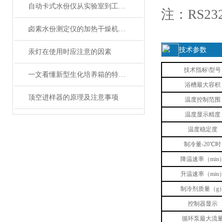
自动卡式水份仪从实验室到工业生产的广泛应用
注：
RS23
卤素水份测定仪的加热干燥机理与数据校准技术应用
技术参数
汞灯在使用时应注意的因素
技术指标\型号
一文看懂新型生化培养箱的特点和操作流程
浴槽最大容积
顶空进样器的原理及注意事项
温度控制范围
温度显示精度
温度稳定度
制冷量-20℃时
降温速率（min
升温速率（min
制冷剂质量（g
控制器显示
循环泵最大流