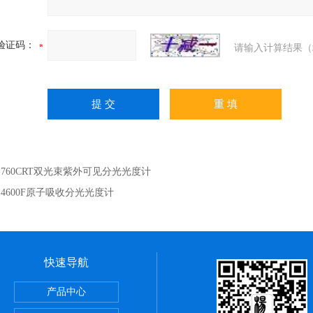
验证码：
请输入计算结果（
：
760CRT双光束紫外可见分光光度计
：
4600F原子吸收分光光度计
快速导航
LOT色谱柱
产品中心