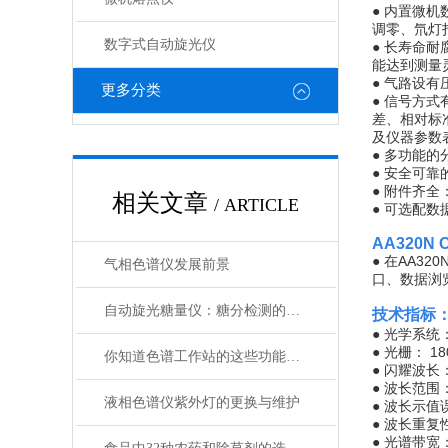
● 内置微
调零、氘灯
数字式自动旋光仪
● 长寿命
能达到测量
● 气路设
更多分类
● 信号方
差、相对标
及仪器参数
● 多功能
● 安全可
● 附件齐
相关文章
/ ARTICLE
● 可选配
AA320N 
● 在AA
气相色谱仪发展前景
口、数据浏
自动旋光糖量仪：糖分检测的精密“光学标尺”
技术指标
● 光学系统
● 光栅： 1
你知道色谱工作站的这些功能吗？
● 闪耀波长：
● 波长范围： 
液相色谱仪紫外灯的更换与维护
● 波长示值误
● 波长重复性
● 光谱带宽： 