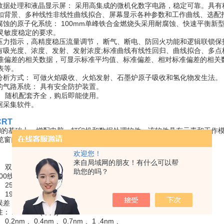
机数据处理和液晶显示屏： 采用高集成的微机化数字电路，稳定可靠。具
扣背景、多种线性非线性曲线拟合、屏幕显示各种参数和工作曲线、选配
耐腐蚀的原子化系统： 100mm单峰铁合金燃烧头采用耐腐蚀、快速平衡
灵敏度稳定的要求。
有压力指示，高精度稳压流量调节， 断气、断电、防回火功能和逻辑联锁
式有吸光度、浓度、发射、发射浓度;标准曲线有线性回归、曲线拟合、多点
准偏差的相关数据，可显示标准平均值、标准偏差、相对标准偏差的相关
表等。
的分析方式： 可做火焰吸收、火焰发射、石墨炉原子吸收和氢化物发生法。
靠的气路系统： 具有安全防护装置。
全： 随机配套齐全，购后即能使用。
数据采集软件。
CRT
320N的基础上，增配电脑、打印机和数据处理软件。该软件具有元素和工
览窗口和分析条件库维护窗口六大功能。
欢迎您！
：
来自局域网的朋友！有什么可以帮
： 双光束全反射，C - T单色器
助您的吗？
800线/mm
 250nm
190nm ~ 900nm
差： ±0.5nm
： ≤±0.3nm(单向)
0.2nm 、0.4nm 、0.7nm 、1 .4nm 、