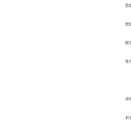
您
您
联
常
详
补